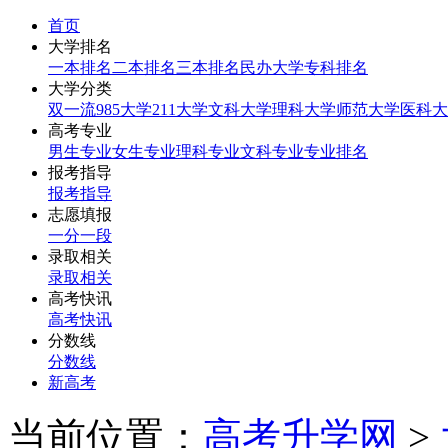
首页
大学排名
一本排名
二本排名
三本排名
民办大学
专科排名
大学分类
双一流
985大学
211大学
文科大学
理科大学
师范大学
医科大
高考专业
男生专业
女生专业
理科专业
文科专业
专业排名
报考指导
报考指导
志愿填报
一分一段
录取相关
录取相关
高考快讯
高考快讯
分数线
分数线
新高考
当前位置：
高考升学网
>