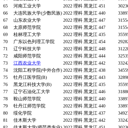
65
河南工业大学
2022
理科
黑龙江
451
3023
66
大连民族大学(少数民族)
2022
理科
黑龙江
440
3389
67
山东农业大学
2022
理科
黑龙江
447
3155
68
太原师范学院
2022
理科
黑龙江
447
3155
69
桂林理工大学
2022
理科
黑龙江
435
3559
70
广东以色列理工学院
2022
理科
黑龙江
454
2928
71
辽宁科技大学
2022
理科
黑龙江
448
3122
72
咸阳师范学院
2022
理科
黑龙江
444
3253
73
江西农业大学
2022
理科
黑龙江
442
3324
74
沈阳工程学院(中外合作)
2022
理科
黑龙江
438
3455
75
牡丹江医学院(B)
2022
理科
黑龙江
443
3289
76
黑龙江科技大学(B)
2022
理科
黑龙江
435
3559
77
辽宁石油化工大学
2022
理科
黑龙江
446
3188
78
鞍山师范学院
2022
理科
黑龙江
440
3389
79
牡丹江师范学院
2022
理科
黑龙江
440
3389
80
绥化学院
2022
理科
黑龙江
437
3492
81
佳木斯大学
2022
理科
黑龙江
442
3324
82
佳木斯大学(师范类专业)
2022
理科
黑龙江
451
3023