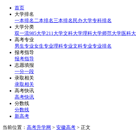
首页
大学排名
一本排名
二本排名
三本排名
民办大学
专科排名
大学分类
双一流
985大学
211大学
文科大学
理科大学
师范大学
医科大
高考专业
男生专业
女生专业
理科专业
文科专业
专业排名
报考指导
报考指导
志愿填报
一分一段
录取相关
录取相关
高考快讯
高考快讯
分数线
分数线
新高考
当前位置：
高考升学网
>
安徽高考
> 正文