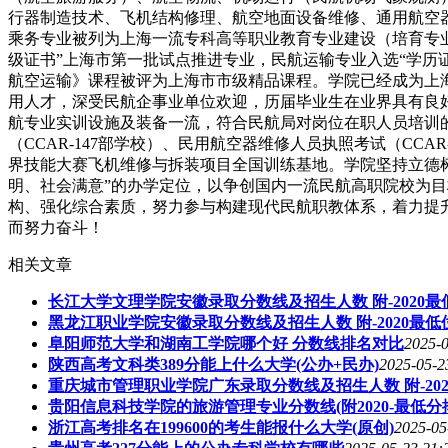
行器制造技术、飞机结构修理、航空地面设备维修、通用航空
乘务专业被列为上海一流专科高等职业教育专业建设（培育专
级证书”上海市第一批试点推进专业，民航运输专业入选“学历
航空运输》课程被评为上海市市级精品课程。学院已经成为上
用人才，深受民航企事业单位欢迎，历届毕业生在业界具有良
航专业实训设施及装备一流，符合民航局对岗位在职人员培训
（CCAR-147部学校）、民用航空器维修人员执照考试（C
界技能大赛飞机维修与拆装项目全国训练基地。学院坚持立德
明、社会满意”的办学定位，以争创国内一流民航高职院校为目
构、强化综合素质，努力参与构建现代民航职教体系，着力提
而努力奋斗！
相关文章
长江大学文理学院安徽录取分数线及招生人数 附-2020
黑龙江职业学院安徽录取分数线及招生人数 附-2020最低
阜阳师范大学和湖南工学院哪个好 分数线排名对比
2025-0
陕西高考文科类389分能上什么大学(公办+民办)
2025-05-2
重庆城市管理职业学院广东录取分数线及招生人数 附-20
贵阳信息科技学院的旅游管理专业分数线(附2020-最低分
浙江高考排名在199600的考生能报什么大学(原创)
2025-05