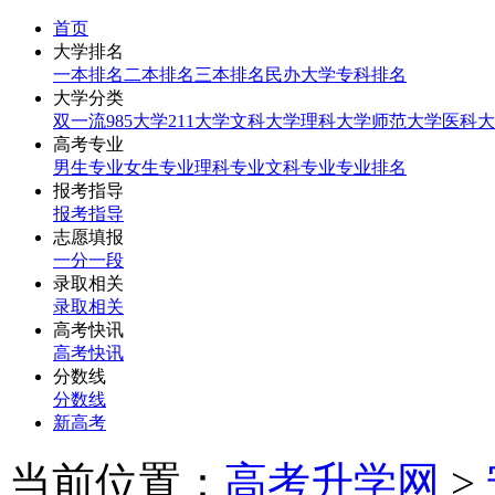
首页
大学排名
一本排名
二本排名
三本排名
民办大学
专科排名
大学分类
双一流
985大学
211大学
文科大学
理科大学
师范大学
医科大
高考专业
男生专业
女生专业
理科专业
文科专业
专业排名
报考指导
报考指导
志愿填报
一分一段
录取相关
录取相关
高考快讯
高考快讯
分数线
分数线
新高考
当前位置：
高考升学网
>