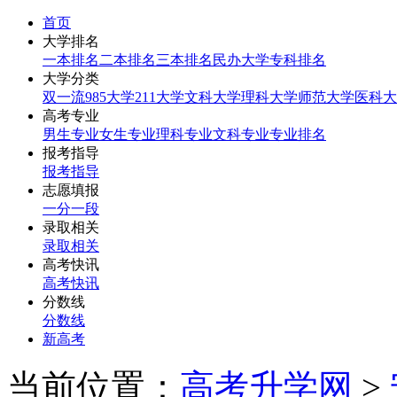
首页
大学排名
一本排名
二本排名
三本排名
民办大学
专科排名
大学分类
双一流
985大学
211大学
文科大学
理科大学
师范大学
医科大
高考专业
男生专业
女生专业
理科专业
文科专业
专业排名
报考指导
报考指导
志愿填报
一分一段
录取相关
录取相关
高考快讯
高考快讯
分数线
分数线
新高考
当前位置：
高考升学网
>