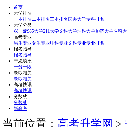
首页
大学排名
一本排名
二本排名
三本排名
民办大学
专科排名
大学分类
双一流
985大学
211大学
文科大学
理科大学
师范大学
医科大
高考专业
男生专业
女生专业
理科专业
文科专业
专业排名
报考指导
报考指导
志愿填报
一分一段
录取相关
录取相关
高考快讯
高考快讯
分数线
分数线
新高考
当前位置：
高考升学网
>