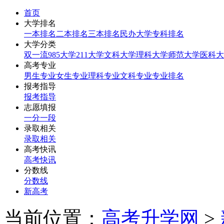
首页
大学排名
一本排名
二本排名
三本排名
民办大学
专科排名
大学分类
双一流
985大学
211大学
文科大学
理科大学
师范大学
医科大
高考专业
男生专业
女生专业
理科专业
文科专业
专业排名
报考指导
报考指导
志愿填报
一分一段
录取相关
录取相关
高考快讯
高考快讯
分数线
分数线
新高考
当前位置：
高考升学网
>