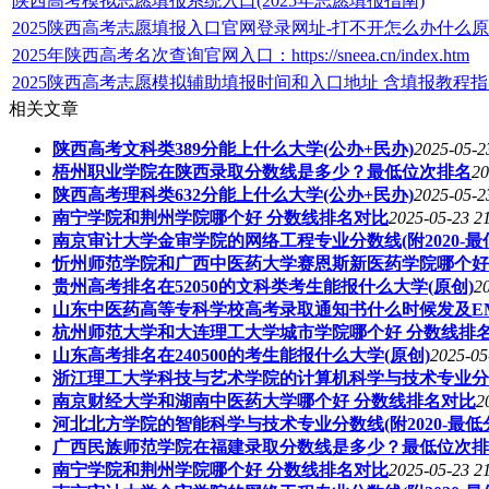
陕西高考模拟志愿填报系统入口(2025年志愿填报指南)
2025陕西高考志愿填报入口官网登录网址-打不开怎么办什么
2025年陕西高考名次查询官网入口：https://sneea.cn/index.htm
2025陕西高考志愿模拟辅助填报时间和入口地址 含填报教程
相关文章
陕西高考文科类389分能上什么大学(公办+民办)
2025-05-2
梧州职业学院在陕西录取分数线是多少？最低位次排名
20
陕西高考理科类632分能上什么大学(公办+民办)
2025-05-2
南宁学院和荆州学院哪个好 分数线排名对比
2025-05-23 2
南京审计大学金审学院的网络工程专业分数线(附2020-最
忻州师范学院和广西中医药大学赛恩斯新医药学院哪个好
贵州高考排名在52050的文科类考生能报什么大学(原创)
2
山东中医药高等专科学校高考录取通知书什么时候发及E
杭州师范大学和大连理工大学城市学院哪个好 分数线排
山东高考排名在240500的考生能报什么大学(原创)
2025-05
浙江理工大学科技与艺术学院的计算机科学与技术专业分数线
南京财经大学和湖南中医药大学哪个好 分数线排名对比
2
河北北方学院的智能科学与技术专业分数线(附2020-最低
广西民族师范学院在福建录取分数线是多少？最低位次排
南宁学院和荆州学院哪个好 分数线排名对比
2025-05-23 2