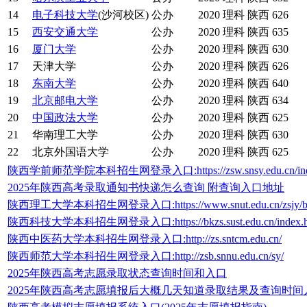
14
电子科技大学
(沙河校区)
公办
2020
理科
陕西
626
15
西安交通大学
公办
2020
理科
陕西
635
16
厦门大学
公办
2020
理科
陕西
630
17
天津大学
公办
2020
理科
陕西
626
18
东南大学
公办
2020
理科
陕西
640
19
北京邮电大学
公办
2020
理科
陕西
634
20
中国政法大学
公办
2020
理科
陕西
625
21
华南理工大学
公办
2020
理科
陕西
630
22
北京外国语大学
公办
2020
理科
陕西
625
陕西学前师范学院本科招生网登录入口:https://zsw.snsy.edu.cn/index/p
2025年陕西高考录取通知书快递怎么查询 附查询入口地址
陕西理工大学本科招生网登录入口:https://www.snut.edu.cn/zsjy/bk
陕西科技大学本科招生网登录入口:https://bkzs.sust.edu.cn/index.
陕西中医药大学本科招生网登录入口:http://zs.sntcm.edu.cn/
陕西师范大学本科招生网登录入口:http://zsb.snnu.edu.cn/sy/
2025年陕西高考志愿录取状态查询时间和入口
2025年陕西高考志愿填报后大概几天知道录取结果及查询时间