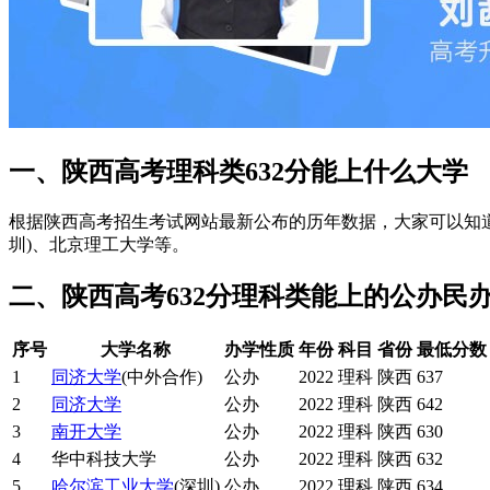
一、陕西高考理科类632分能上什么大学
根据陕西高考招生考试网站最新公布的历年数据，大家可以知道
圳)、北京理工大学等。
二、陕西高考632分理科类能上的公办民
序号
大学名称
办学性质
年份
科目
省份
最低分数
1
同济大学
(中外合作)
公办
2022
理科
陕西
637
2
同济大学
公办
2022
理科
陕西
642
3
南开大学
公办
2022
理科
陕西
630
4
华中科技大学
公办
2022
理科
陕西
632
5
哈尔滨工业大学
(深圳)
公办
2022
理科
陕西
634