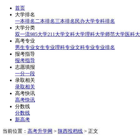
首页
大学排名
一本排名
二本排名
三本排名
民办大学
专科排名
大学分类
双一流
985大学
211大学
文科大学
理科大学
师范大学
医科大
高考专业
男生专业
女生专业
理科专业
文科专业
专业排名
报考指导
报考指导
志愿填报
一分一段
录取相关
录取相关
高考快讯
高考快讯
分数线
分数线
新高考
当前位置：
高考升学网
>
陕西投档线
> 正文