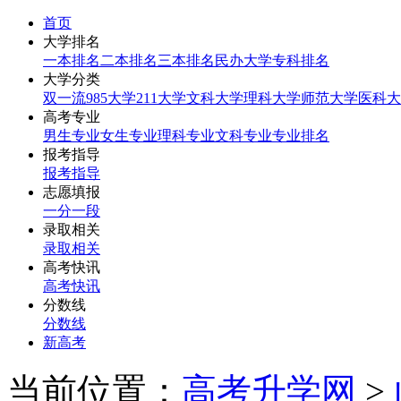
首页
大学排名
一本排名
二本排名
三本排名
民办大学
专科排名
大学分类
双一流
985大学
211大学
文科大学
理科大学
师范大学
医科大
高考专业
男生专业
女生专业
理科专业
文科专业
专业排名
报考指导
报考指导
志愿填报
一分一段
录取相关
录取相关
高考快讯
高考快讯
分数线
分数线
新高考
当前位置：
高考升学网
>