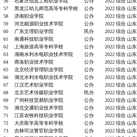
56
石家庄信息工程职业学院
公办
2022
综合
山东
57
黑龙江幼儿师范高等专科学校
公办
2022
综合
山东
58
济南职业学院
公办
2022
综合
山东
59
河北能源职业技术学院
公办
2022
综合
山东
60
广东文理职业学院
民办
2022
综合
山东
61
南通科技职业学院
公办
2022
综合
山东
62
上海旅游高等专科学校
公办
2022
综合
山东
63
湖南水利水电职业技术学院
公办
2022
综合
山东
64
商洛职业技术学院
公办
2022
综合
山东
65
北京经济管理职业学院
公办
2022
综合
山东
66
湖北水利水电职业技术学院
公办
2022
综合
山东
67
江汉艺术职业学院
公办
2022
综合
山东
68
北京艺术传媒职业学院
民办
2022
综合
山东
69
广州科技贸易职业学院
公办
2022
综合
山东
70
湖北交通职业技术学院
公办
2022
综合
山东
71
江苏农牧科技职业学院
公办
2022
综合
山东
72
大庆医学高等专科学校
公办
2022
综合
山东
73
吉林司法警官职业学院
公办
2022
综合
山东