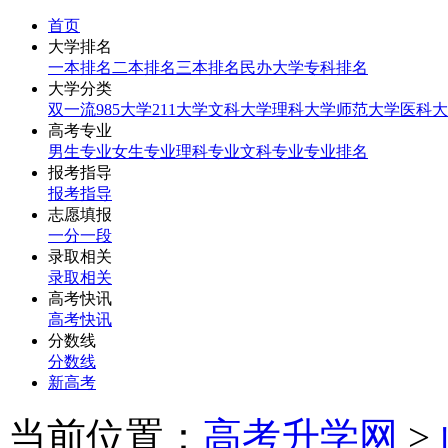
首页
大学排名
一本排名
二本排名
三本排名
民办大学
专科排名
大学分类
双一流
985大学
211大学
文科大学
理科大学
师范大学
医科大
高考专业
男生专业
女生专业
理科专业
文科专业
专业排名
报考指导
报考指导
志愿填报
一分一段
录取相关
录取相关
高考快讯
高考快讯
分数线
分数线
新高考
当前位置：
高考升学网
>