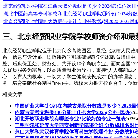
北京经贸职业学院在江西录取分数线是多少？2024最低位次排
湖北中医药高等专科学校和北京经贸职业学院哪个好 2024分
北京经贸职业学院的大数据与会计专业分数线(附2020-2022最
三、北京经贸职业学院学校师资介绍和最
北京经贸职业学院位于北京良乡高教园区，是经北京市人民政
系、信息与设计系、思政课教学部基础课教学部和教育培训中
处、后勤保卫处、财务处。共开设10个高职专业。面向全国17个省
以优质服务为宗旨，以高质量就业为导向，秉持“人人都能成才
心，以育人为根本，一切为了学生健康成长成才”的办学理念，
务，培育奉献社会精神”的办学。我校大力推进校企合作，创
相关文章
中国矿业大学(北京)在内蒙古录取分数线是多少？2025
内蒙古高考文科类446分能上什么大学2025(公办+民办)
20
湖北开放职业学院有哪些专业?比较好的专业一览表
2025-
三明学院和延安大学西安创新学院哪个好 分数线排名对
燕山大学和武汉体育学院体育科技学院哪个好 分数线排