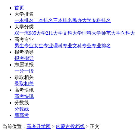
首页
大学排名
一本排名
二本排名
三本排名
民办大学
专科排名
大学分类
双一流
985大学
211大学
文科大学
理科大学
师范大学
医科大
高考专业
男生专业
女生专业
理科专业
文科专业
专业排名
报考指导
报考指导
志愿填报
一分一段
录取相关
录取相关
高考快讯
高考快讯
分数线
分数线
新高考
当前位置：
高考升学网
>
内蒙古投档线
> 正文