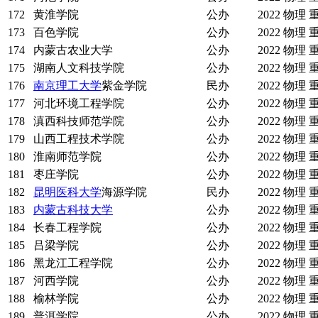
172
黄淮学院
公办
2022
物理
173
百色学院
公办
2022
物理
174
内蒙古农业大学
公办
2022
物理
175
湖南人文科技学院
公办
2022
物理
176
南京理工大学
紫金学院
民办
2022
物理
177
河北环境工程学院
公办
2022
物理
178
滇西科技师范学院
公办
2022
物理
179
山西工程技术学院
公办
2022
物理
180
淮南师范学院
公办
2022
物理
181
枣庄学院
公办
2022
物理
182
昆明医科大学
海源学院
民办
2022
物理
183
内蒙古科技大学
公办
2022
物理
184
长春工程学院
公办
2022
物理
185
吕梁学院
公办
2022
物理
186
黑龙江工程学院
公办
2022
物理
187
河西学院
公办
2022
物理
188
榆林学院
公办
2022
物理
189
普洱学院
公办
2022
物理