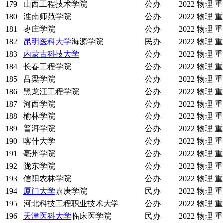
179
山西工程技术学院
公办
2022
物理
重
180
淮南师范学院
公办
2022
物理
重
181
枣庄学院
公办
2022
物理
重
182
昆明医科大学
海源学院
民办
2022
物理
重
183
内蒙古科技大学
公办
2022
物理
重
184
长春工程学院
公办
2022
物理
重
185
吕梁学院
公办
2022
物理
重
186
黑龙江工程学院
公办
2022
物理
重
187
河西学院
公办
2022
物理
重
188
榆林学院
公办
2022
物理
重
189
普洱学院
公办
2022
物理
重
190
喀什大学
公办
2022
物理
重
191
亳州学院
公办
2022
物理
重
192
陇东学院
公办
2022
物理
重
193
信阳农林学院
公办
2022
物理
重
194
厦门大学
嘉庚学院
民办
2022
物理
重
195
河北科技工程职业技术大学
公办
2022
物理
重
196
天津医科大学
临床医学院
民办
2022
物理
重