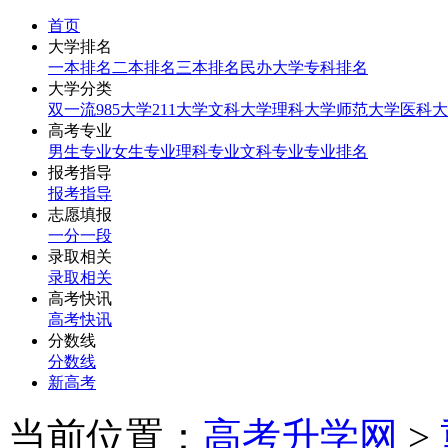
首页
大学排名
一本排名
二本排名
三本排名
民办大学
专科排名
大学分类
双一流
985大学
211大学
文科大学
理科大学
师范大学
医科大
高考专业
男生专业
女生专业
理科专业
文科专业
专业排名
报考指导
报考指导
志愿填报
一分一段
录取相关
录取相关
高考快讯
高考快讯
分数线
分数线
新高考
当前位置：
高考升学网
>