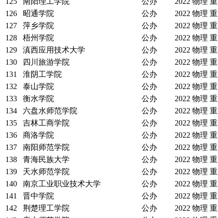
125
南阳理工学院
公办
2022
物理
重
126
昭通学院
公办
2022
物理
重
127
萍乡学院
公办
2022
物理
重
128
梧州学院
公办
2022
物理
重
129
滇西应用技术大学
公办
2022
物理
重
130
四川旅游学院
公办
2022
物理
重
131
淮阴工学院
公办
2022
物理
重
132
泰山学院
公办
2022
物理
重
133
衡水学院
公办
2022
物理
重
134
六盘水师范学院
公办
2022
物理
重
135
吉林工商学院
公办
2022
物理
重
136
商洛学院
公办
2022
物理
重
137
南阳师范学院
公办
2022
物理
重
138
青海民族大学
公办
2022
物理
重
139
天水师范学院
公办
2022
物理
重
140
南京工业职业技术大学
公办
2022
物理
重
141
晋中学院
公办
2022
物理
重
142
荆楚理工学院
公办
2022
物理
重