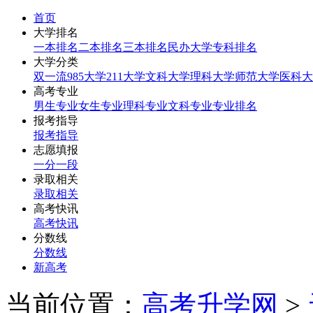
首页
大学排名
一本排名
二本排名
三本排名
民办大学
专科排名
大学分类
双一流
985大学
211大学
文科大学
理科大学
师范大学
医科大
高考专业
男生专业
女生专业
理科专业
文科专业
专业排名
报考指导
报考指导
志愿填报
一分一段
录取相关
录取相关
高考快讯
高考快讯
分数线
分数线
新高考
当前位置：
高考升学网
>