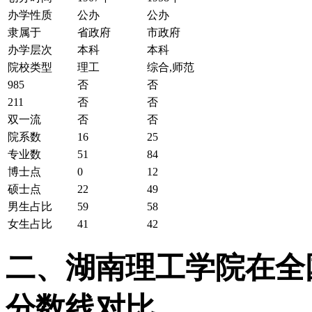
办学性质
公办
公办
隶属于
省政府
市政府
办学层次
本科
本科
院校类型
理工
综合,师范
985
否
否
211
否
否
双一流
否
否
院系数
16
25
专业数
51
84
博士点
0
12
硕士点
22
49
男生占比
59
58
女生占比
41
42
二、湖南理工学院在全国2
分数线对比