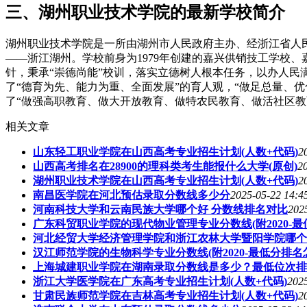
三、湖州职业技术学院的最新学校简介
湖州职业技术学院是一所由湖州市人民政府主办、经浙江省人
——浙江湖州。学校前身为1979年创建的嘉兴供销技工学校、
针，秉承“崇德尚能”校训，落实立德树人根本任务，以办人民
了“德育为先、能力为重、全面发展”的育人观，“做足总量、优
了“做强高职教育、做大开放教育、做特农民教育、做活社区教
相关文章
山东轻工职业学院在山西高考专业招生计划(人数+代码)
2
山西高考排名在28900的理科类考生能报什么大学(原创)
2
湖州职业技术学院在山西高考专业招生计划(人数+代码)
2
南昌医学院在河北预估录取分数线多少分
2025-05-22 14:4
河南科技大学和云南民族大学哪个好 分数线排名对比
202
广东科贸职业学院的现代物业管理专业分数线(附2020-最
河北经贸大学经济管理学院和浙江农林大学暨阳学院哪个
汉江师范学院的生物科学专业分数线(附2020-最低分排名
上海城建职业学院在湖南录取分数线是多少？最低位次排
浙江大学医学院在广东高考专业招生计划(人数+代码)
2025
甘肃民族师范学院在吉林高考专业招生计划(人数+代码)
2