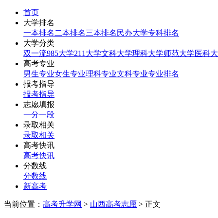
首页
大学排名
一本排名
二本排名
三本排名
民办大学
专科排名
大学分类
双一流
985大学
211大学
文科大学
理科大学
师范大学
医科大
高考专业
男生专业
女生专业
理科专业
文科专业
专业排名
报考指导
报考指导
志愿填报
一分一段
录取相关
录取相关
高考快讯
高考快讯
分数线
分数线
新高考
当前位置：
高考升学网
>
山西高考志愿
> 正文