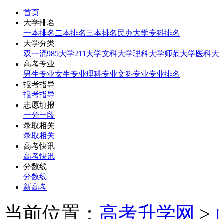
首页
大学排名
一本排名
二本排名
三本排名
民办大学
专科排名
大学分类
双一流
985大学
211大学
文科大学
理科大学
师范大学
医科大
高考专业
男生专业
女生专业
理科专业
文科专业
专业排名
报考指导
报考指导
志愿填报
一分一段
录取相关
录取相关
高考快讯
高考快讯
分数线
分数线
新高考
当前位置：
高考升学网
>