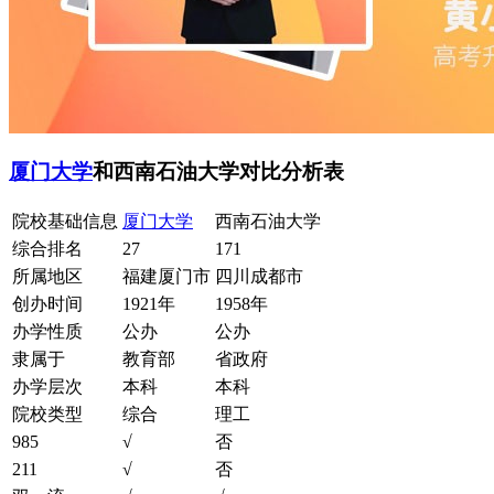
厦门大学
和西南石油大学对比分析表
院校基础信息
厦门大学
西南石油大学
综合排名
27
171
所属地区
福建厦门市
四川成都市
创办时间
1921年
1958年
办学性质
公办
公办
隶属于
教育部
省政府
办学层次
本科
本科
院校类型
综合
理工
985
√
否
211
√
否