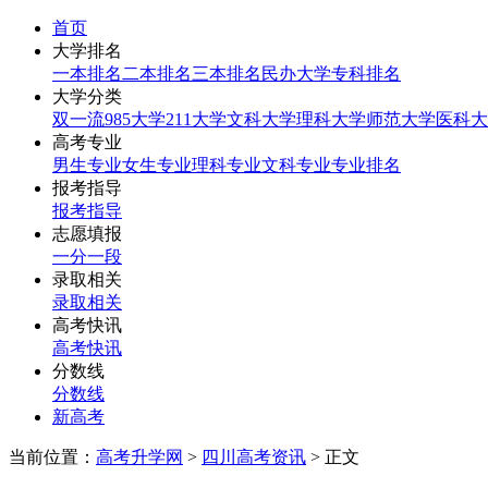
首页
大学排名
一本排名
二本排名
三本排名
民办大学
专科排名
大学分类
双一流
985大学
211大学
文科大学
理科大学
师范大学
医科大
高考专业
男生专业
女生专业
理科专业
文科专业
专业排名
报考指导
报考指导
志愿填报
一分一段
录取相关
录取相关
高考快讯
高考快讯
分数线
分数线
新高考
当前位置：
高考升学网
>
四川高考资讯
> 正文