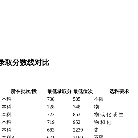
低录取分数线对比
型
所在批次/段
最低录取分
最低位次
选科要求
本科
738
585
不限
本科
728
748
物
本科
723
853
物 或 化 或 生
本科
719
952
物 和 化
本科
683
2239
史
本科A
671
2169
不限