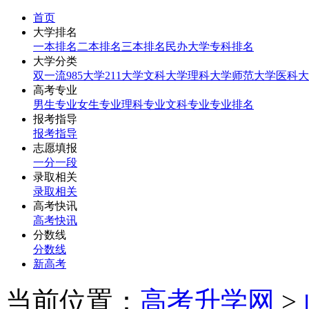
首页
大学排名
一本排名
二本排名
三本排名
民办大学
专科排名
大学分类
双一流
985大学
211大学
文科大学
理科大学
师范大学
医科大
高考专业
男生专业
女生专业
理科专业
文科专业
专业排名
报考指导
报考指导
志愿填报
一分一段
录取相关
录取相关
高考快讯
高考快讯
分数线
分数线
新高考
当前位置：
高考升学网
>