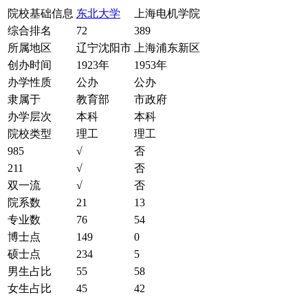
院校基础信息
东北大学
上海电机学院
综合排名
72
389
所属地区
辽宁沈阳市
上海浦东新区
创办时间
1923年
1953年
办学性质
公办
公办
隶属于
教育部
市政府
办学层次
本科
本科
院校类型
理工
理工
985
√
否
211
√
否
双一流
√
否
院系数
21
13
专业数
76
54
博士点
149
0
硕士点
234
5
男生占比
55
58
女生占比
45
42