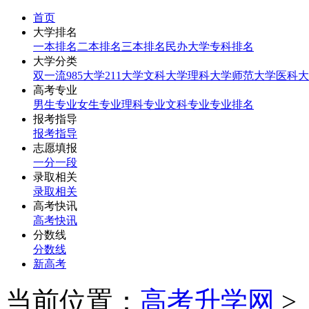
首页
大学排名
一本排名
二本排名
三本排名
民办大学
专科排名
大学分类
双一流
985大学
211大学
文科大学
理科大学
师范大学
医科大
高考专业
男生专业
女生专业
理科专业
文科专业
专业排名
报考指导
报考指导
志愿填报
一分一段
录取相关
录取相关
高考快讯
高考快讯
分数线
分数线
新高考
当前位置：
高考升学网
>