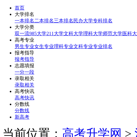
首页
大学排名
一本排名
二本排名
三本排名
民办大学
专科排名
大学分类
双一流
985大学
211大学
文科大学
理科大学
师范大学
医科大
高考专业
男生专业
女生专业
理科专业
文科专业
专业排名
报考指导
报考指导
志愿填报
一分一段
录取相关
录取相关
高考快讯
高考快讯
分数线
分数线
新高考
当前位置：
高考升学网
>