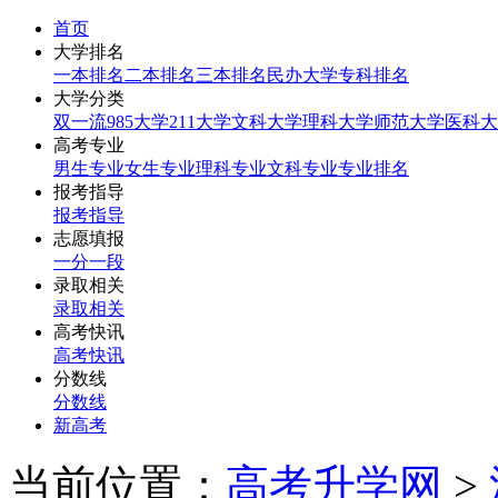
首页
大学排名
一本排名
二本排名
三本排名
民办大学
专科排名
大学分类
双一流
985大学
211大学
文科大学
理科大学
师范大学
医科大
高考专业
男生专业
女生专业
理科专业
文科专业
专业排名
报考指导
报考指导
志愿填报
一分一段
录取相关
录取相关
高考快讯
高考快讯
分数线
分数线
新高考
当前位置：
高考升学网
>