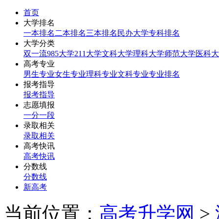
首页
大学排名
一本排名
二本排名
三本排名
民办大学
专科排名
大学分类
双一流
985大学
211大学
文科大学
理科大学
师范大学
医科大
高考专业
男生专业
女生专业
理科专业
文科专业
专业排名
报考指导
报考指导
志愿填报
一分一段
录取相关
录取相关
高考快讯
高考快讯
分数线
分数线
新高考
当前位置：
高考升学网
>