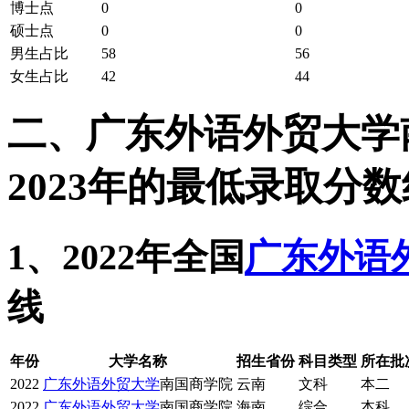
博士点
0
0
硕士点
0
0
男生占比
58
56
女生占比
42
44
二、广东外语外贸大学南
2023年的最低录取分
1、2022年全国
广东外语
线
年份
大学名称
招生省份
科目类型
所在批
2022
广东外语外贸大学
南国商学院
云南
文科
本二
2022
广东外语外贸大学
南国商学院
海南
综合
本科