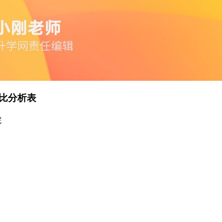
比分析表
院