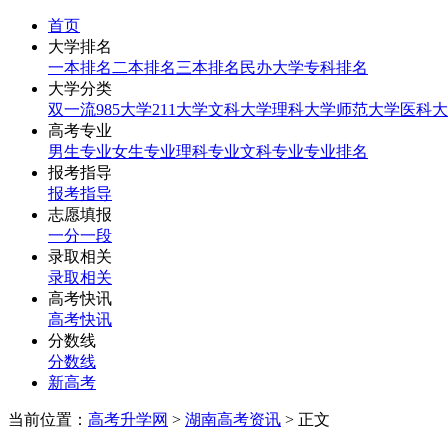
首页
大学排名
一本排名
二本排名
三本排名
民办大学
专科排名
大学分类
双一流
985大学
211大学
文科大学
理科大学
师范大学
医科大
高考专业
男生专业
女生专业
理科专业
文科专业
专业排名
报考指导
报考指导
志愿填报
一分一段
录取相关
录取相关
高考快讯
高考快讯
分数线
分数线
新高考
当前位置：
高考升学网
>
湖南高考资讯
> 正文