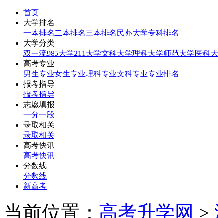
首页
大学排名
一本排名
二本排名
三本排名
民办大学
专科排名
大学分类
双一流
985大学
211大学
文科大学
理科大学
师范大学
医科大
高考专业
男生专业
女生专业
理科专业
文科专业
专业排名
报考指导
报考指导
志愿填报
一分一段
录取相关
录取相关
高考快讯
高考快讯
分数线
分数线
新高考
当前位置：
高考升学网
>