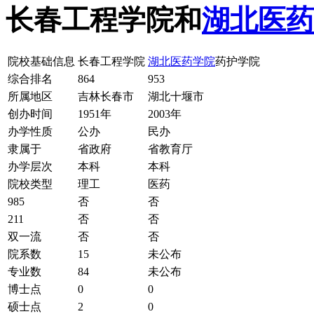
长春工程学院和
湖北医药
院校基础信息
长春工程学院
湖北医药学院
药护学院
综合排名
864
953
所属地区
吉林长春市
湖北十堰市
创办时间
1951年
2003年
办学性质
公办
民办
隶属于
省政府
省教育厅
办学层次
本科
本科
院校类型
理工
医药
985
否
否
211
否
否
双一流
否
否
院系数
15
未公布
专业数
84
未公布
博士点
0
0
硕士点
2
0