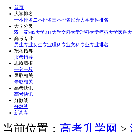
首页
大学排名
一本排名
二本排名
三本排名
民办大学
专科排名
大学分类
双一流
985大学
211大学
文科大学
理科大学
师范大学
医科大
高考专业
男生专业
女生专业
理科专业
文科专业
专业排名
报考指导
报考指导
志愿填报
一分一段
录取相关
录取相关
高考快讯
高考快讯
分数线
分数线
新高考
当前位置：
高考升学网
>