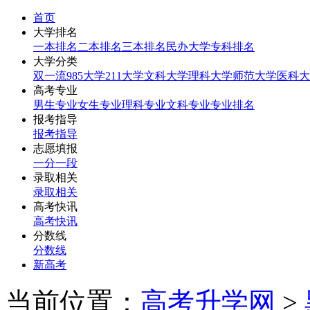
首页
大学排名
一本排名
二本排名
三本排名
民办大学
专科排名
大学分类
双一流
985大学
211大学
文科大学
理科大学
师范大学
医科大
高考专业
男生专业
女生专业
理科专业
文科专业
专业排名
报考指导
报考指导
志愿填报
一分一段
录取相关
录取相关
高考快讯
高考快讯
分数线
分数线
新高考
当前位置：
高考升学网
>