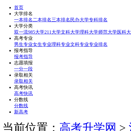
首页
大学排名
一本排名
二本排名
三本排名
民办大学
专科排名
大学分类
双一流
985大学
211大学
文科大学
理科大学
师范大学
医科大
高考专业
男生专业
女生专业
理科专业
文科专业
专业排名
报考指导
报考指导
志愿填报
一分一段
录取相关
录取相关
高考快讯
高考快讯
分数线
分数线
新高考
当前位置：
高考升学网
>