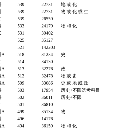
科
539
22731
地 或 化
科
539
22731
物 或 化 或 生
二
539
26559
科
533
24179
物 和 化
二
531
30402
一
525
35127
521
142203
科A
518
31234
史
二
514
34130
科A
513
32276
政
科A
512
32478
物 或 史
科A
509
33086
史 或 地 或 政
科
503
17954
历史+不限选考科目
科
502
36011
历史+不限
二
501
36810
科A
499
35134
物
科
496
14176
科A
494
36159
物 和 化