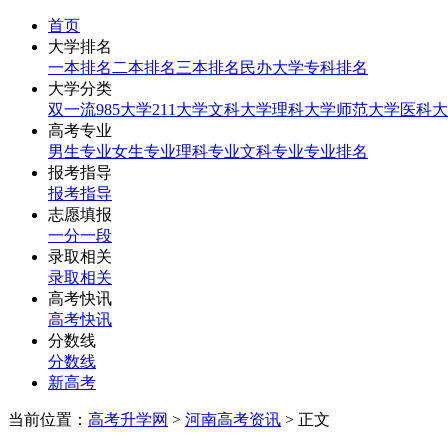
首页
大学排名
一本排名
二本排名
三本排名
民办大学
专科排名
大学分类
双一流
985大学
211大学
文科大学
理科大学
师范大学
医科大
高考专业
男生专业
女生专业
理科专业
文科专业
专业排名
报考指导
报考指导
志愿填报
一分一段
录取相关
录取相关
高考快讯
高考快讯
分数线
分数线
新高考
当前位置：
高考升学网
>
河南高考资讯
> 正文