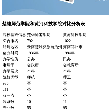
楚雄师范学院和黄河科技学院对比分析表
院校基础信息
楚雄师范学院
黄河科技学院
综合排名
792
1022
所属地区
云南楚雄彝族自治州
河南郑州市
创办时间
1936年
1984年
办学性质
公办
民办
隶属于
省政府
省教育厅
办学层次
本科
本科
院校类型
师范
理工
985
否
否
211
否
否
双一流
否
否
院系数
10
11
专业数
55
95