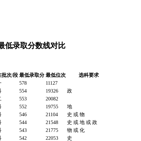
的最低录取分数线对比
在批次/段
最低录取分
最低位次
选科要求
一
578
11127
科
554
19326
政
二
553
20082
科
552
19755
地
科
546
21104
史 或 物
科
544
21548
史 或 地 或 政
科
543
21775
物 或 化
科
542
22053
史