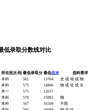
的最低录取分数线对比
型
所在批次/段
最低录取分
最低
位次
选科要求
本科
581
13764
史 或 地 或 物
本科
575
14866
物 或 化 或 生
本一
575
12017
本科
570
15882
物
本科
567
16509
不限
本科
566
16689
物 或 化