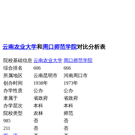
云南农业大学
和
周口师范学院
对比分析表
院校基础信息
云南农业大学
周口师范学院
综合排名
606
666
所属地区
云南昆明市
河南周口市
创办时间
1938年
1973年
办学性质
公办
公办
隶属于
省政府
省政府
办学层次
本科
本科
院校类型
农林
师范
985
否
否
211
否
否