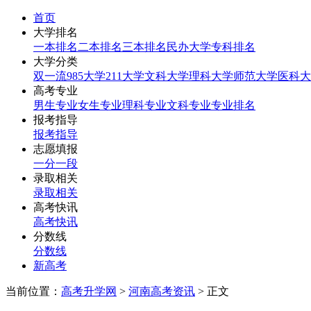
首页
大学排名
一本排名
二本排名
三本排名
民办大学
专科排名
大学分类
双一流
985大学
211大学
文科大学
理科大学
师范大学
医科大
高考专业
男生专业
女生专业
理科专业
文科专业
专业排名
报考指导
报考指导
志愿填报
一分一段
录取相关
录取相关
高考快讯
高考快讯
分数线
分数线
新高考
当前位置：
高考升学网
>
河南高考资讯
> 正文