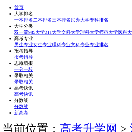
首页
大学排名
一本排名
二本排名
三本排名
民办大学
专科排名
大学分类
双一流
985大学
211大学
文科大学
理科大学
师范大学
医科大
高考专业
男生专业
女生专业
理科专业
文科专业
专业排名
报考指导
报考指导
志愿填报
一分一段
录取相关
录取相关
高考快讯
高考快讯
分数线
分数线
新高考
当前位置：
高考升学网
>