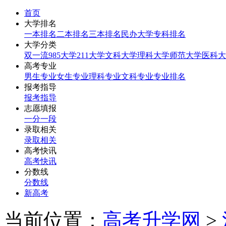
首页
大学排名
一本排名
二本排名
三本排名
民办大学
专科排名
大学分类
双一流
985大学
211大学
文科大学
理科大学
师范大学
医科大
高考专业
男生专业
女生专业
理科专业
文科专业
专业排名
报考指导
报考指导
志愿填报
一分一段
录取相关
录取相关
高考快讯
高考快讯
分数线
分数线
新高考
当前位置：
高考升学网
>