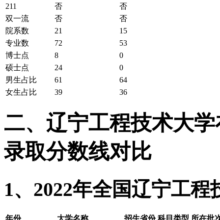
211
否
否
双一流
否
否
院系数
21
15
专业数
72
53
博士点
8
0
硕士点
24
0
男生占比
61
64
女生占比
39
36
二、辽宁工程技术大学在全
录取分数线对比
1、2022年全国辽宁工
年份
大学名称
招生省份
科目类型
所在批次