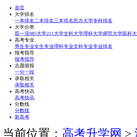
首页
大学排名
一本排名
二本排名
三本排名
民办大学
专科排名
大学分类
双一流
985大学
211大学
文科大学
理科大学
师范大学
医科大
高考专业
男生专业
女生专业
理科专业
文科专业
专业排名
报考指导
报考指导
志愿填报
一分一段
录取相关
录取相关
高考快讯
高考快讯
分数线
分数线
新高考
当前位置：
高考升学网
>