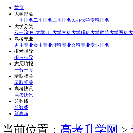
首页
大学排名
一本排名
二本排名
三本排名
民办大学
专科排名
大学分类
双一流
985大学
211大学
文科大学
理科大学
师范大学
医科大
高考专业
男生专业
女生专业
理科专业
文科专业
专业排名
报考指导
报考指导
志愿填报
一分一段
录取相关
录取相关
高考快讯
高考快讯
分数线
分数线
新高考
当前位置：
高考升学网
>