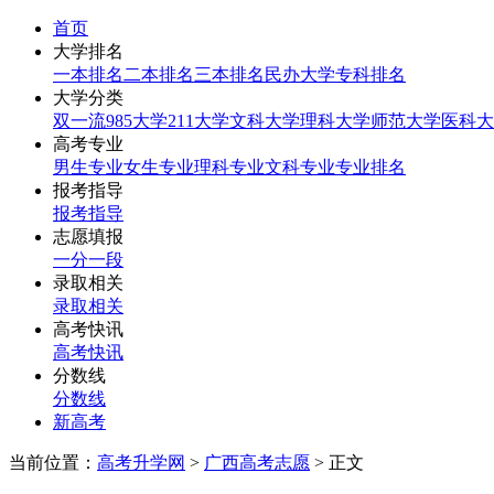
首页
大学排名
一本排名
二本排名
三本排名
民办大学
专科排名
大学分类
双一流
985大学
211大学
文科大学
理科大学
师范大学
医科大
高考专业
男生专业
女生专业
理科专业
文科专业
专业排名
报考指导
报考指导
志愿填报
一分一段
录取相关
录取相关
高考快讯
高考快讯
分数线
分数线
新高考
当前位置：
高考升学网
>
广西高考志愿
> 正文