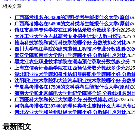
相关文章
广西高考排名在54200的理科类考生能报什么大学(原创)
2
广西高考排名在54500的文科类考生能报什么大学(原创)
2
镇江市高等专科学校在江苏预估录取分数线多少分
2025-0
大连工业大学在吉林高考专业招生计划(人数+代码)
2025-0
赣南科技学院和黄河科技学院哪个好 分数线排名对比
202
四川大学锦江学院的建筑装饰工程技术专业分数线(附202
武汉学院和南华大学船山学院哪个好 分数线排名对比
202
黑龙江农业职业技术学院在湖南预估录取分数线多少分
20
上海立信会计金融学院在江西预估录取分数线多少分
2025
湖北职业技术学院和泉州纺织服装职业学院哪个好 分数
沈阳职业技术学院和大连汽车职业技术学院哪个好 分数
宁夏高考排名在17500的文科类考生能报什么大学(原创)
2
海南大学和北京邮电大学世纪学院哪个好 分数线排名对
广西医科大学和长江大学哪个好 分数线排名对比
2025-05-
河南高考排名在397400的理科类考生能报什么大学(原创)
河北农业大学和兰州财经大学哪个好 分数线排名对比
202
最新图文