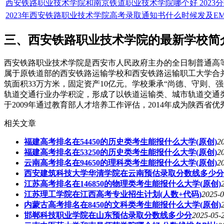
西安铁路职业技术学院和南京铁道职业技术学院哪个好 2023
2023年西安铁路职业技术学院高考录取通知书什么时候发及E
三、西安铁路职业技术学院的最新学校简
西安铁路职业技术学院是西安市人民政府主办的全日制普通高等
属于原铁道部的西安铁路运输学校和西安铁路运输职工大学合并
筑面积33万方米，固定资产10亿元。学校秉承“尚德、守则、
轨道交通行业办学积淀，形成了以铁道运输类、城市轨道交通
于2009年通过教育部人才培养工作评估，2014年成为陕西
相关文章
福建高考排名在54450的历史类考生能报什么大学(原创)
2
福建高考排名在53250的历史类考生能报什么大学(原创)
2
云南高考排名在94650的理科类考生能报什么大学(原创)
2
西安建筑科技大学华清学院在云南预估录取分数线多少分
江苏高考排名在146850的物理类考生能报什么大学(原创)
江苏理工学院在江西高考专业招生计划(人数+代码)
2025-0
内蒙古高考排名在8450的文科类考生能报什么大学(原创)
邯郸科技职业学院在山东预估录取分数线多少分
2025-05-