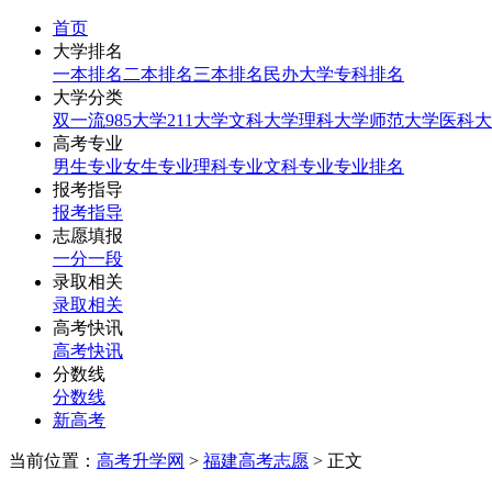
首页
大学排名
一本排名
二本排名
三本排名
民办大学
专科排名
大学分类
双一流
985大学
211大学
文科大学
理科大学
师范大学
医科大
高考专业
男生专业
女生专业
理科专业
文科专业
专业排名
报考指导
报考指导
志愿填报
一分一段
录取相关
录取相关
高考快讯
高考快讯
分数线
分数线
新高考
当前位置：
高考升学网
>
福建高考志愿
> 正文