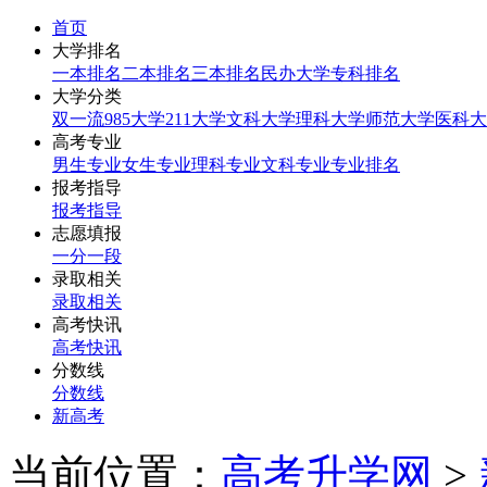
首页
大学排名
一本排名
二本排名
三本排名
民办大学
专科排名
大学分类
双一流
985大学
211大学
文科大学
理科大学
师范大学
医科大
高考专业
男生专业
女生专业
理科专业
文科专业
专业排名
报考指导
报考指导
志愿填报
一分一段
录取相关
录取相关
高考快讯
高考快讯
分数线
分数线
新高考
当前位置：
高考升学网
>