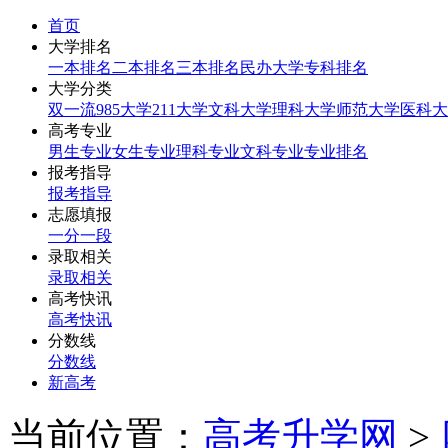
首页
大学排名
一本排名
二本排名
三本排名
民办大学
专科排名
大学分类
双一流
985大学
211大学
文科大学
理科大学
师范大学
医科大
高考专业
男生专业
女生专业
理科专业
文科专业
专业排名
报考指导
报考指导
志愿填报
一分一段
录取相关
录取相关
高考快讯
高考快讯
分数线
分数线
新高考
当前位置：
高考升学网
>