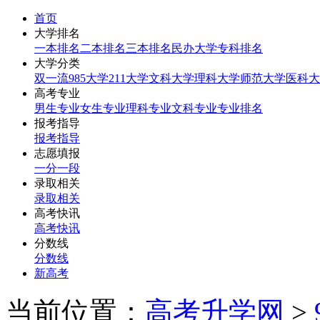
首页
大学排名
一本排名
二本排名
三本排名
民办大学
专科排名
大学分类
双一流
985大学
211大学
文科大学
理科大学
师范大学
医科大
高考专业
男生专业
女生专业
理科专业
文科专业
专业排名
报考指导
报考指导
志愿填报
一分一段
录取相关
录取相关
高考快讯
高考快讯
分数线
分数线
新高考
当前位置：
高考升学网
>