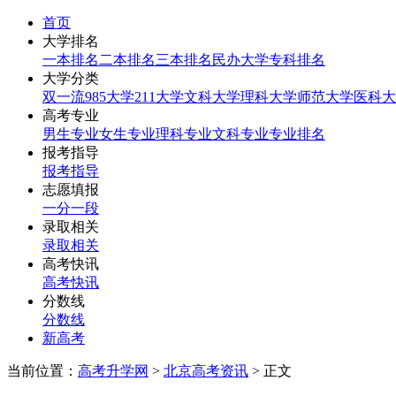
首页
大学排名
一本排名
二本排名
三本排名
民办大学
专科排名
大学分类
双一流
985大学
211大学
文科大学
理科大学
师范大学
医科大
高考专业
男生专业
女生专业
理科专业
文科专业
专业排名
报考指导
报考指导
志愿填报
一分一段
录取相关
录取相关
高考快讯
高考快讯
分数线
分数线
新高考
当前位置：
高考升学网
>
北京高考资讯
> 正文