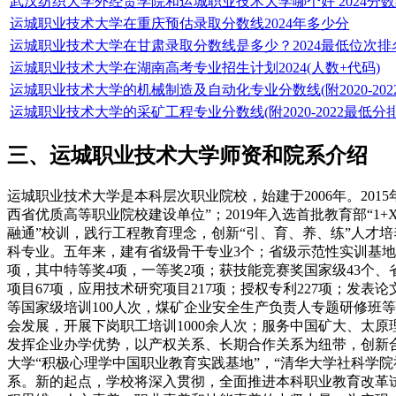
武汉纺织大学外经贸学院和运城职业技术大学哪个好 2024分
运城职业技术大学在重庆预估录取分数线2024年多少分
运城职业技术大学在甘肃录取分数线是多少？2024最低位次排
运城职业技术大学在湖南高考专业招生计划2024(人数+代码)
运城职业技术大学的机械制造及自动化专业分数线(附2020-20
运城职业技术大学的采矿工程专业分数线(附2020-2022最低分
三、运城职业技术大学师资和院系介绍
运城职业技术大学是本科层次职业院校，始建于2006年。201
西省优质高等职业院校建设单位”；2019年入选首批教育部“1
融通”校训，践行工程教育理念，创新“引、育、养、练”人才
科专业。五年来，建有省级骨干专业3个；省级示范性实训基地2
项，其中特等奖4项，一等奖2项；获技能竞赛奖国家级43个
项目67项，应用技术研究项目217项；授权专利227项；发表
等国家级培训100人次，煤矿企业安全生产负责人专题研修班等
会发展，开展下岗职工培训1000余人次；服务中国矿大、太原理
发挥企业办学优势，以产权关系、长期合作关系为纽带，创新
大学“积极心理学中国职业教育实践基地”，“清华大学社科学
系。新的起点，学校将深入贯彻，全面推进本科职业教育改革