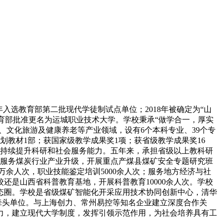
年入选教育部第二批现代学徒制试点单位；2018年被确定为“山
年经教育部批准更名为运城职业技术大学。学校秉承“做学合一，厚实
、文化旅游及健康养老等产业领域，设有6个本科专业、39个专
划教材1部；获国家级教学成果奖1项；获省级教学成果奖16
路，持续提升科研和社会服务能力。五年来，承担省级以上教科研
5项。服务煤炭行业产业升级，开展重点产煤县煤矿安全专题研究班
万余人次，职业技能鉴定培训5000余人次；服务地方经济与社
学校还是山西省科普教育基地，开展科普教育10000余人次。学校
态圈。学校是省级煤矿智能化开采应用技术协同创新中心，清华
牵头单位。与上海创力、常州易控等知名企业建立深度合作关
力，建立现代大学制度，发挥引领示范作用，为社会培养具有工