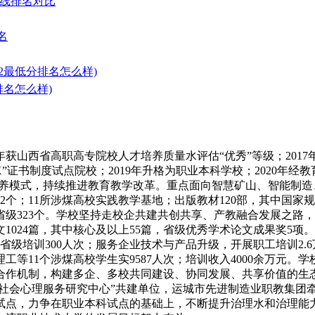
数线排名对比
名
22最低分排名怎么样)
排名怎么样)
5年获山西省高职高专院校人才培养质量水评估“优秀”等级；2017
+X”证书制度试点院校；2019年升格为职业本科学校；2020
培养模式，持续推进教育教学改革。重点面向智慧矿山、智能制造
个；11所涉煤高校实践教学基地；出版教材120部，其中国家规
、省级323个。学校坚持走校企共建共创共享、产教融合发展之
论文1024篇，其中核心及以上55篇，省级优秀学术论文成果奖
省级培训300人次；服务企业技术与产品升级，开展职工培训2.6
工等11个涉煤高校学生实9587人次；培训收入4000余万元。
合作机制，构建多企、多校共同建设、协同发展、共享价值的生
院社会心理服务研究中心”共建单位，运城市先进制造业职教集团
试点，力争在职业本科试点的基础上，不断提升治理水和治理能