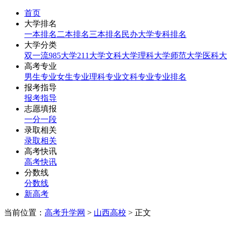
首页
大学排名
一本排名
二本排名
三本排名
民办大学
专科排名
大学分类
双一流
985大学
211大学
文科大学
理科大学
师范大学
医科大
高考专业
男生专业
女生专业
理科专业
文科专业
专业排名
报考指导
报考指导
志愿填报
一分一段
录取相关
录取相关
高考快讯
高考快讯
分数线
分数线
新高考
当前位置：
高考升学网
>
山西高校
> 正文