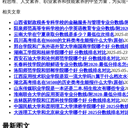
程思维、人文素养、职业素养和技能素养的中坚力量，为实现
相关文章
山西省财政税务专科学校的金融服务与管理专业分数线(附2
阳泉师范高等专科学校的小学英语教育专业分数线(附202
云南大学在宁夏录取分数线是多少？最低位次排名
2025-0
四川高考排名在96600的文科类考生能报什么大学(原创)
2
邢台学院和广东外语外贸大学南国商学院哪个好 分数线
湖南工学院和桂林学院哪个好 分数线排名对比
2025-05-23
西安石油大学和沧州师范学院哪个好 分数线排名对比
202
长春科技学院的朝鲜语专业分数线(附2020-最低分排名怎
洛阳师范学院和邯郸学院哪个好 分数线排名对比
2025-05-
江西应用技术职业学院是双一流大学吗?(属于什么档次水
湖北高考排名在50500的历史类考生能报什么大学(原创)
2
山东传媒职业学院是一本还是二本,招生批次有哪些专业
2
淮南联合大学的应用英语专业分数线(附2020-最低分排名
吉林医药学院和江西科技学院哪个好 分数线排名对比
202
中国民航大学和昆明理工大学津桥学院哪个好 2025分数
大连理工大学和北京林业大学哪个好 2025分数线排名对
最新图文