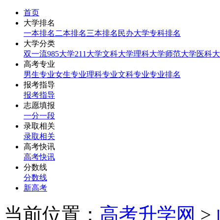
首页
大学排名
一本排名
二本排名
三本排名
民办大学
专科排名
大学分类
双一流
985大学
211大学
文科大学
理科大学
师范大学
医科大
高考专业
男生专业
女生专业
理科专业
文科专业
专业排名
报考指导
报考指导
志愿填报
一分一段
录取相关
录取相关
高考快讯
高考快讯
分数线
分数线
新高考
当前位置：
高考升学网
>