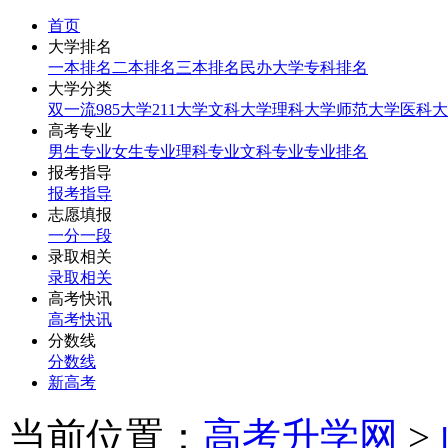
首页
大学排名
一本排名
二本排名
三本排名
民办大学
专科排名
大学分类
双一流
985大学
211大学
文科大学
理科大学
师范大学
医科大
高考专业
男生专业
女生专业
理科专业
文科专业
专业排名
报考指导
报考指导
志愿填报
一分一段
录取相关
录取相关
高考快讯
高考快讯
分数线
分数线
新高考
当前位置：
高考升学网
>