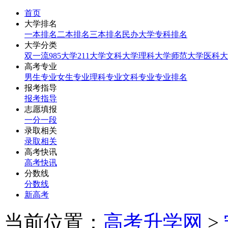
首页
大学排名
一本排名
二本排名
三本排名
民办大学
专科排名
大学分类
双一流
985大学
211大学
文科大学
理科大学
师范大学
医科大
高考专业
男生专业
女生专业
理科专业
文科专业
专业排名
报考指导
报考指导
志愿填报
一分一段
录取相关
录取相关
高考快讯
高考快讯
分数线
分数线
新高考
当前位置：
高考升学网
>