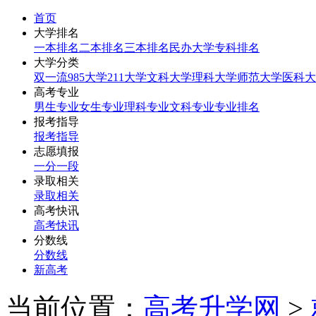
首页
大学排名
一本排名
二本排名
三本排名
民办大学
专科排名
大学分类
双一流
985大学
211大学
文科大学
理科大学
师范大学
医科大
高考专业
男生专业
女生专业
理科专业
文科专业
专业排名
报考指导
报考指导
志愿填报
一分一段
录取相关
录取相关
高考快讯
高考快讯
分数线
分数线
新高考
当前位置：
高考升学网
>