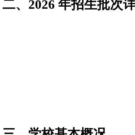
二、2026 年招生批次
四川省：临床医学、口腔
批；护理学、公共事业管
次。
传统高考省份（如云南、
招生，2025 年理科最低录
新高考省份（如广东、福
一本二本，物理类投档为
三、学校基本概况