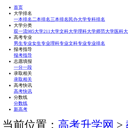
首页
大学排名
一本排名
二本排名
三本排名
民办大学
专科排名
大学分类
双一流
985大学
211大学
文科大学
理科大学
师范大学
医科大
高考专业
男生专业
女生专业
理科专业
文科专业
专业排名
报考指导
报考指导
志愿填报
一分一段
录取相关
录取相关
高考快讯
高考快讯
分数线
分数线
新高考
当前位置：
高考升学网
>