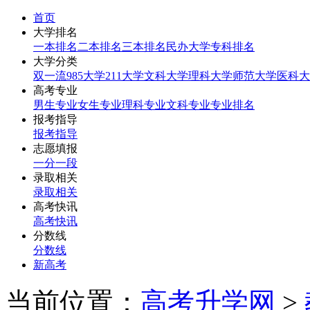
首页
大学排名
一本排名
二本排名
三本排名
民办大学
专科排名
大学分类
双一流
985大学
211大学
文科大学
理科大学
师范大学
医科大
高考专业
男生专业
女生专业
理科专业
文科专业
专业排名
报考指导
报考指导
志愿填报
一分一段
录取相关
录取相关
高考快讯
高考快讯
分数线
分数线
新高考
当前位置：
高考升学网
>