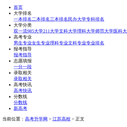
首页
大学排名
一本排名
二本排名
三本排名
民办大学
专科排名
大学分类
双一流
985大学
211大学
文科大学
理科大学
师范大学
医科大
高考专业
男生专业
女生专业
理科专业
文科专业
专业排名
报考指导
报考指导
志愿填报
一分一段
录取相关
录取相关
高考快讯
高考快讯
分数线
分数线
新高考
当前位置：
高考升学网
>
江苏高校
> 正文