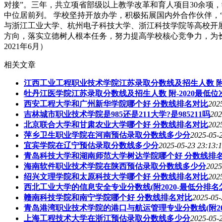
对接”。三年，共立项省部级以上教学改革和育人项目30余项
中位居前列。 学校坚持开放办学，积极拓展国内外合作伙伴，
与浙江工业大学、杭州电子科技大学、浙江科技学院等高校开展
方向，落实立德树人根本任务，努力提高学校核心竞争力，为
2021年6月）
相关文章
江西工业工程职业技术学院江苏录取分数线及招生人数 附-
牡丹江医学院江苏录取分数线及招生人数 附-2020最低位
西安工程大学和广州新华学院哪个好 分数线排名对比
202
吉林城市职业技术学院是985还是211大学?是985211吗
202
北京联合大学和甘肃农业大学哪个好 分数线排名对比
202
萍乡卫生职业学院在河南预估录取分数线多少分
2025-05-
宜宾学院在辽宁预估录取分数线多少分
2025-05-23 23:13:
青岛科技大学和湖南师范大学树达学院哪个好 分数线排
海南软件职业技术学院在陕西预估录取分数线多少分
2025
绍兴文理学院和太原科技大学哪个好 分数线排名对比
202
西北工业大学的信息安全专业分数线(附2020-最低分排名
赣南科技学院和南宁学院哪个好 分数线排名对比
2025-05-
青岛港湾职业技术学院的港口与航运管理专业分数线(附20
上海工程技术大学在浙江预估录取分数线多少分
2025-05-