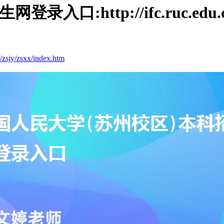
ttp://ifc.ruc.edu.cn/zs
cn/zsjy/zsxx/index.htm