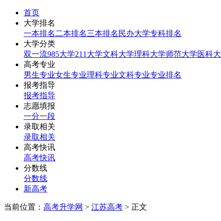
首页
大学排名
一本排名
二本排名
三本排名
民办大学
专科排名
大学分类
双一流
985大学
211大学
文科大学
理科大学
师范大学
医科大
高考专业
男生专业
女生专业
理科专业
文科专业
专业排名
报考指导
报考指导
志愿填报
一分一段
录取相关
录取相关
高考快讯
高考快讯
分数线
分数线
新高考
当前位置：
高考升学网
>
江苏高考
> 正文