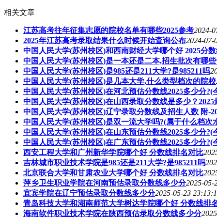
相关文章
江苏高考往年征集志愿的院校名单有哪些2025参考
2024-0
2025年江苏高考录取结果什么时候开始查询公布
2024-07-
中国人民大学(苏州校区)和西南财经大学哪个好 2025分
中国人民大学(苏州校区)是一本还是二本,招生批次有哪
中国人民大学(苏州校区)是985还是211大学?是985211吗
2
中国人民大学(苏州校区)是几本大学,什么类型档次的院校
中国人民大学(苏州校区)在河北预估分数线2025多少分?
中国人民大学(苏州校区)在山西录取分数线是多少？202
中国人民大学(苏州校区)辽宁录取分数线及招生人数 附-2
中国人民大学(苏州校区)是双一流大学吗?(属于什么档次水
中国人民大学(苏州校区)在山东预估分数线2025多少分?
中国人民大学(苏州校区)在广东预估分数线2025多少分?
西安工程大学和广州新华学院哪个好 分数线排名对比
202
吉林城市职业技术学院是985还是211大学?是985211吗
202
北京联合大学和甘肃农业大学哪个好 分数线排名对比
202
萍乡卫生职业学院在河南预估录取分数线多少分
2025-05-
宜宾学院在辽宁预估录取分数线多少分
2025-05-23 23:13:
青岛科技大学和湖南师范大学树达学院哪个好 分数线排
海南软件职业技术学院在陕西预估录取分数线多少分
2025