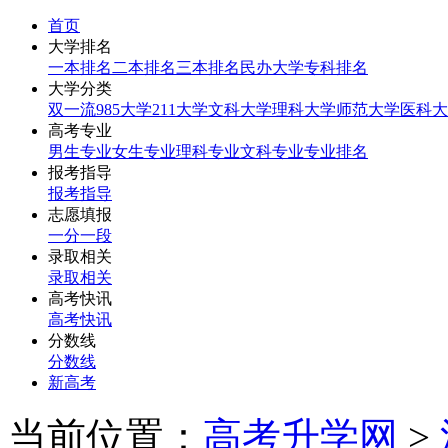
首页
大学排名
一本排名
二本排名
三本排名
民办大学
专科排名
大学分类
双一流
985大学
211大学
文科大学
理科大学
师范大学
医科大
高考专业
男生专业
女生专业
理科专业
文科专业
专业排名
报考指导
报考指导
志愿填报
一分一段
录取相关
录取相关
高考快讯
高考快讯
分数线
分数线
新高考
当前位置：
高考升学网
>