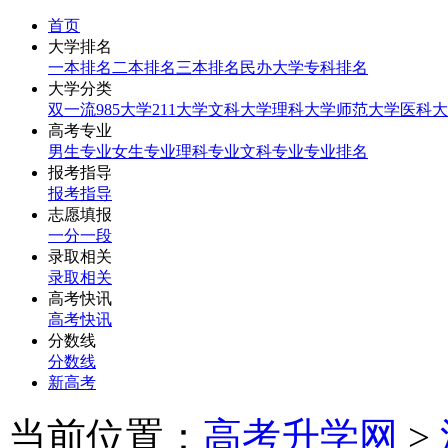
首页
大学排名
一本排名
二本排名
三本排名
民办大学
专科排名
大学分类
双一流
985大学
211大学
文科大学
理科大学
师范大学
医科大
高考专业
男生专业
女生专业
理科专业
文科专业
专业排名
报考指导
报考指导
志愿填报
一分一段
录取相关
录取相关
高考快讯
高考快讯
分数线
分数线
新高考
当前位置：
高考升学网
>