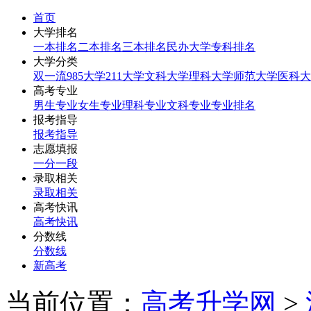
首页
大学排名
一本排名
二本排名
三本排名
民办大学
专科排名
大学分类
双一流
985大学
211大学
文科大学
理科大学
师范大学
医科大
高考专业
男生专业
女生专业
理科专业
文科专业
专业排名
报考指导
报考指导
志愿填报
一分一段
录取相关
录取相关
高考快讯
高考快讯
分数线
分数线
新高考
当前位置：
高考升学网
>